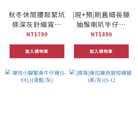
秋冬休閒腰鬆緊坑
|現+預|刷舊細長腿
條深灰針織寬褲
抽鬚喇叭牛仔褲
(XXS-L)(九分/長
(S-XXL)(淺藍/深
NT$790
NT$890
款)
藍)
加入購物車
加入購物車