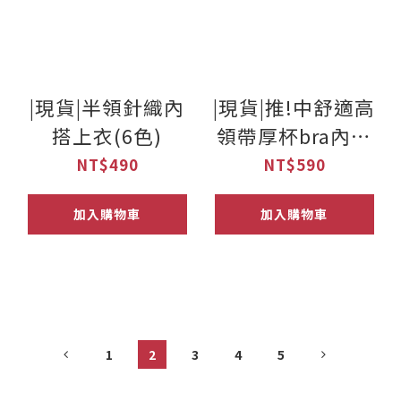
|現貨|半領針織內
|現貨|推!中舒適高
搭上衣(6色)
領帶厚杯bra內搭
上衣(3色)
NT$490
NT$590
加入購物車
加入購物車
1
2
3
4
5