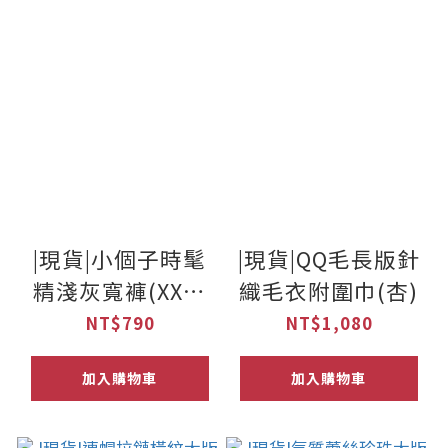
|現貨|小個子時髦
|現貨|QQ毛長版針
精淺灰寬褲(XXS-
織毛衣附圍巾(杏)
L)(九分/長款)
NT$790
NT$1,080
加入購物車
加入購物車