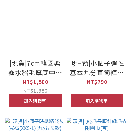
|現貨|7cm韓國柔
|現+預|小個子彈性
霧水貂毛厚底中筒
基本九分直筒褲S-
靴(22.5-25)
XL(9色)
NT$1,580
NT$790
NT$1,980
加入購物車
加入購物車