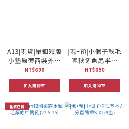
A13|現貨|單釦短版
|現+預|小個子軟毛
小墊肩薄西裝外套
呢秋冬魚尾半裙
(2色)
XXS-L
NT$690
NT$650
加入購物車
加入購物車
售價已折