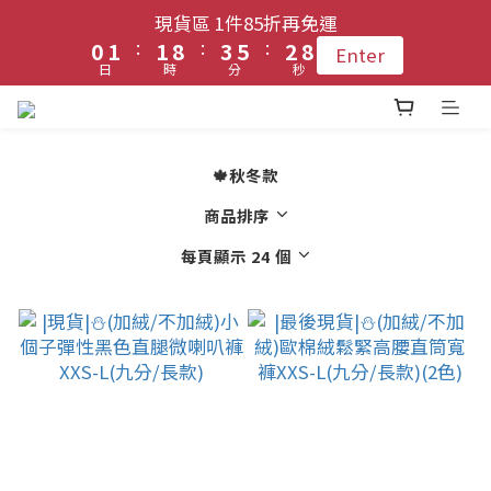
1
1
2
2
2
2
9
9
4
4
6
6
3
3
9
9
現貨區 1件85折再免運
現貨區 1件85折再免運
9
:
:
:
:
:
:
0
0
1
1
1
1
8
8
3
3
5
5
2
2
8
8
Enter
Enter
8
9
9
日
日
時
時
分
分
秒
秒
0
0
0
0
7
7
2
2
4
4
1
1
7
7
7
8
8
9
6
6
1
1
3
3
0
0
6
6
6
7
登入會員 !! 享免運優惠
7
9
8
5
5
0
0
2
2
5
5
5
6
6
8
7
4
4
1
1
4
4
🍁秋冬款
4
5
5
7
9
6
3
3
0
0
3
3
每月3號 會員1件免運日🧚🏻‍♀️
3
4
4
6
8
5
商品排序
2
2
2
2
2
3
3
5
7
4
1
1
1
1
每頁顯示 24 個
1
2
2
9
4
6
3
9
現貨區 1件85折再免運
0
0
0
0
:
:
:
0
1
1
8
3
5
2
8
Enter
日
時
分
秒
0
0
7
2
4
1
7
6
1
3
0
6
5
0
2
5
4
1
4
3
0
3
2
2