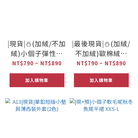
1
1
0
0
|現貨|⛄️(加絨/不加
|最後現貨|⛄️(加絨/
絨)小個子彈性黑
不加絨)歐棉絨鬆
色直腿微喇叭褲
緊高腰直筒寬褲
NT$790 ~ NT$890
NT$790 ~ NT$890
XXS-L(九分/長款)
XXS-L(九分/長款)
加入購物車
加入購物車
(2色)