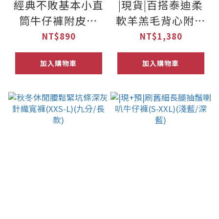
經典不敗基本小直
|現貨|百搭泰迪柔
筒牛仔褲附皮帶
軟羊羔毛背心附包
(S-XXL)(4色)
包(2色)
NT$890
NT$1,380
加入購物車
加入購物車