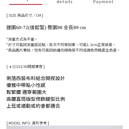
details
Payment
[ SIZE 商品尺寸／CM ]
腰圍60-72(後鬆緊) 臀圍88 全長89 cm
*測量方式為平量。
*尺寸可能因測量起訖點、批次不同等因素，可能1-2cm正常誤差。
*商品圖片實拍，但有可能因拍攝光線角度不同或調色而略產生色差。
[ 👧🏻153/43闆娘實穿 ]
俐落西裝布料結合開衩設計
優雅中帶點小性感
鬆緊腰 適穿範圍大
高腰直筒版型修飾腿型比例
上班或通勤或約會都適合
[ MODEL INFO. 身形參考 ]