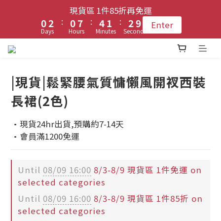
1
1
3
3
1
1
8
8
5
5
2
2
3
3
現貨區 1件85折再免運
現貨區 1件85折再免運
9
9
:
:
:
:
:
:
0
0
2
2
0
0
7
7
4
4
1
1
2
2
9
9
Enter
Enter
8
8
9
Days
Days
Hours
Hours
Minutes
Minutes
Seconds
Seconds
1
1
6
6
3
3
0
0
1
1
8
8
7
9
7
8
9
0
0
5
5
2
2
0
0
7
7
6
8
登入會員 !! 享免運優惠
6
7
8
4
4
1
1
6
6
5
7
5
9
6
7
3
3
0
0
5
5
|現貨|鬆緊腰氣質慵懶風開衩西裝
4
6
4
8
5
6
2
2
4
4
每月3號 會員1件免運日🧚🏻‍♀️
長裙(2色)
3
5
3
7
4
5
1
1
3
3
2
4
2
9
6
3
4
0
0
2
2
·現貨24hr出貨,預購約7-14天
1
3
1
8
5
2
3
現貨區 1件85折再免運
1
1
·會員滿1200免運
:
:
:
0
2
0
7
4
1
2
9
Enter
0
0
Days
Hours
Minutes
Seconds
1
6
3
0
1
8
0
5
2
0
7
Until
08/09 16:00
8/3-8/9 現貨區 1件免運 on
4
1
6
selected categories
3
0
5
Until
08/09 16:00
8/3-8/9 現貨區 1件85折 on
2
4
selected categories
1
3