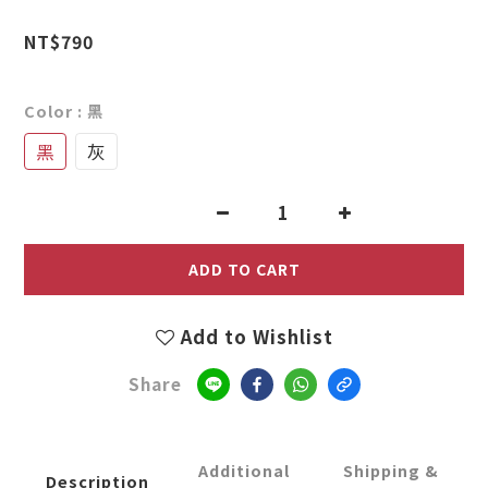
0
2
NT$790
1
0
Color
: 黑
黑
灰
ADD TO CART
Add to Wishlist
Share
Additional
Shipping &
Description