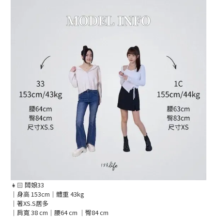
👧🏻 闆娘33
｜身高 153cm｜體重 43kg
｜著XS.S居多
｜肩寬 38 cm｜腰64 cm ｜臀84 cm