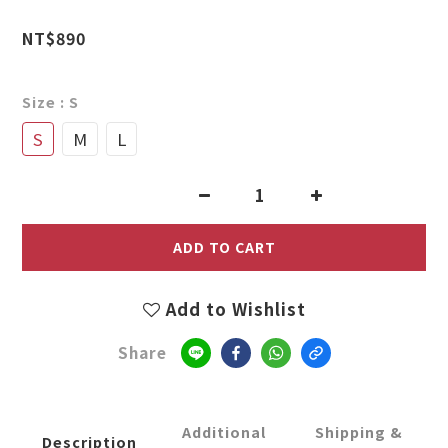
1
NT$890
0
Size
: S
S
M
L
ADD TO CART
Add to Wishlist
Share
Additional
Shipping &
Description