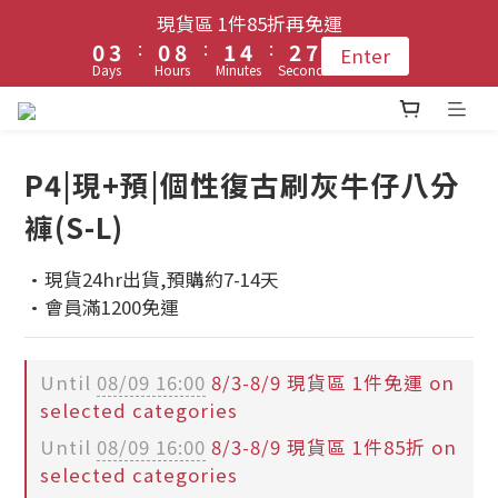
1
1
4
4
1
1
9
9
2
2
5
5
3
3
7
7
現貨區 1件85折再免運
現貨區 1件85折再免運
9
9
:
:
:
:
:
:
0
0
3
3
0
0
8
8
1
1
4
4
2
2
6
6
Enter
Enter
8
8
9
Days
Days
Hours
Hours
Minutes
Minutes
Seconds
Seconds
2
2
7
7
0
0
3
3
1
1
5
5
7
7
8
9
1
1
6
6
2
2
0
0
4
4
6
9
登入會員 !! 享免運優惠
6
7
8
0
0
5
5
1
1
3
3
5
8
5
6
9
7
4
4
0
0
2
2
P4|現+預|個性復古刷灰牛仔八分
4
7
4
5
8
6
3
3
1
1
每月3號 會員1件免運日🧚🏻‍♀️
褲(S-L)
3
6
3
4
7
5
9
2
2
0
0
2
5
2
3
6
4
8
1
1
·現貨24hr出貨,預購約7-14天
1
4
1
9
2
5
3
7
現貨區 1件85折再免運
0
0
·會員滿1200免運
:
:
:
0
3
0
8
1
4
2
6
Enter
Days
Hours
Minutes
Seconds
2
7
0
3
1
5
1
6
2
0
4
Until
08/09 16:00
8/3-8/9 現貨區 1件免運 on
0
5
1
3
selected categories
4
0
2
Until
08/09 16:00
8/3-8/9 現貨區 1件85折 on
3
1
selected categories
2
0