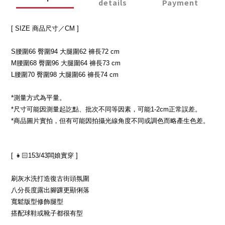
details
Payment
[ SIZE 商品尺寸／CM ]
S腰圍66 臀圍94 大腿圍62 褲長72 cm
M腰圍68 臀圍96 大腿圍64 褲長73 cm
L腰圍70 臀圍98 大腿圍66 褲長74 cm
*測量方式為平量。
*尺寸可能因測量起訖點、批次不同等因素，可能1-2cm正常誤差。
*商品圖片實拍，但有可能因拍攝光線角度不同或調色而略產生色差。
[ 👧🏻153/43闆娘實穿 ]
刷灰水洗打造復古街頭氛圍
八分長度露出腳踝更顯俐落
寬鬆版型修飾腿型
搭配球鞋或靴子都很有型