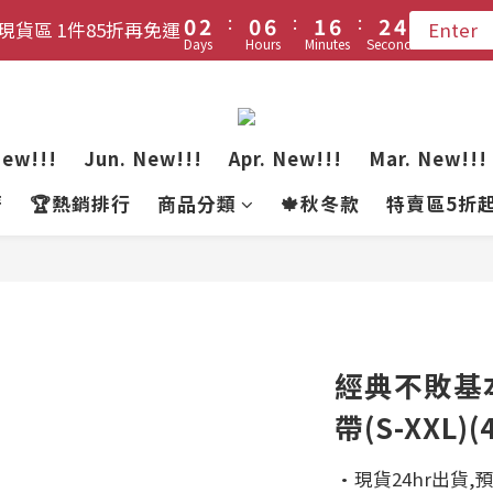
:
:
:
:
:
:
3
3
0
0
2
2
0
0
6
6
1
1
6
6
2
2
9
6
8
6
7
8
現貨區 1件85折再免運
現貨區 1件85折再免運
Enter
Enter
Days
Days
Hours
Hours
Minutes
Minutes
Seconds
Seconds
2
2
1
1
5
5
0
0
5
5
1
1
8
5
7
5
6
7
1
1
0
0
4
4
4
4
0
0
7
4
6
4
5
6
登入會員 !! 享免運優惠
0
0
3
3
3
3
6
3
5
3
9
4
9
5
2
2
2
2
5
2
4
2
8
3
8
4
每月3號 會員1件免運日🧚🏻‍♀️
New!!!
Jun. New!!!
Apr. New!!!
Mar. New!!!
1
1
1
1
4
1
3
1
7
2
7
3
0
0
0
0
著
🏆熱銷排行
商品分類
🍁秋冬款
特賣區5折
:
:
:
3
0
2
0
6
1
6
2
現貨區 1件85折再免運
Enter
Days
Hours
Minutes
Seconds
2
1
5
0
5
1
1
0
4
4
0
0
3
3
2
2
1
1
經典不敗基
0
0
帶(S-XXL)(
·現貨24hr出貨,預