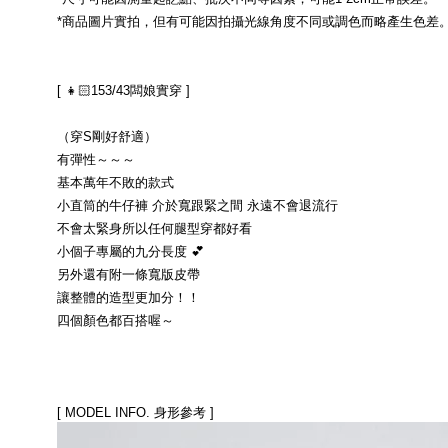
*商品圖片實拍，但有可能因拍攝光線角度不同或調色而略產生色差
[ 👧🏻153/43闆娘實穿 ]
（穿S剛好舒適）
有彈性～～～
基本萬年不敗的款式
小直筒的牛仔褲 介於寬跟緊之間 永遠不會退流行
不會太緊身所以任何腿型穿都好看
小個子專屬的九分長度 💕
另外還有附一條寬版皮帶
讓整體的造型更加分！！
四個顏色都百搭喔～
[ MODEL INFO. 身形參考 ]