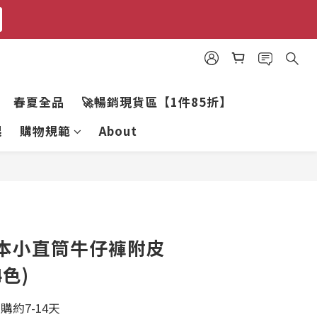
春夏全品
🚀暢銷現貨區【1件85折】
起
購物規範
About
本小直筒牛仔褲附皮
4色)
購約7-14天