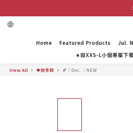
Home
Featured Products
Jul. 
👧🏻XXS-L小個專屬下
View All
🍁秋冬款
🍂｜Dec. ｜NEW