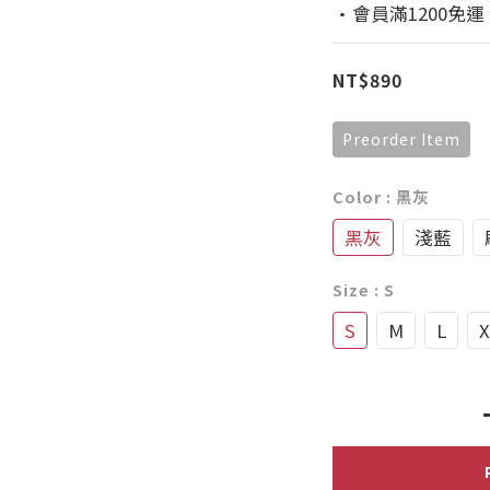
·會員滿1200免運
NT$890
Preorder Item
Color
: 黑灰
黑灰
淺藍
Size
: S
S
M
L
X