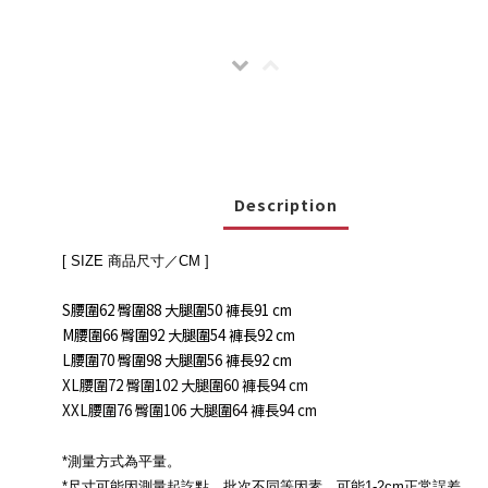
Description
[ SIZE 商品尺寸／CM ]
S腰圍62 臀圍88 大腿圍50 褲長91 cm
M腰圍66 臀圍92 大腿圍54 褲長92 cm
L腰圍70 臀圍98 大腿圍56 褲長92 cm
XL腰圍72 臀圍102 大腿圍60 褲長94 cm
XXL腰圍76 臀圍106 大腿圍64 褲長94 cm
*測量方式為平量。
*尺寸可能因測量起訖點、批次不同等因素，可能1-2cm正常誤差。