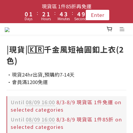
1
1
2
2
3
3
2
2
5
5
4
4
5
5
9
9
現貨區 1件85折再免運
現貨區 1件85折再免運
9
:
:
:
:
:
:
0
0
1
1
2
2
1
1
4
4
3
3
4
4
8
8
Enter
Enter
8
9
9
Days
Days
Hours
Hours
Minutes
Minutes
Seconds
Seconds
0
0
1
1
0
0
3
3
2
2
3
3
7
7
7
8
9
8
0
0
2
2
1
1
2
2
6
6
6
7
登入會員 !! 享免運優惠
8
7
9
1
1
0
0
1
1
5
5
5
6
7
6
9
8
9
0
0
0
0
4
4
|現貨|🇰🇷千金風短袖圓釦上衣(2
4
5
6
5
8
7
8
3
3
每月3號 會員1件免運日🧚🏻‍♀️
色)
3
4
5
4
7
6
7
2
2
2
3
4
3
6
5
6
1
1
·現貨24hr出貨,預購約7-14天
1
2
3
2
5
4
5
9
現貨區 1件85折再免運
0
0
·會員滿1200免運
:
:
:
0
1
2
1
4
3
4
8
Enter
Days
Hours
Minutes
Seconds
0
1
0
3
2
3
7
0
2
1
2
6
Until
08/09 16:00
8/3-8/9 現貨區 1件免運 on
1
0
1
5
selected categories
0
0
4
Until
08/09 16:00
8/3-8/9 現貨區 1件85折 on
3
selected categories
2