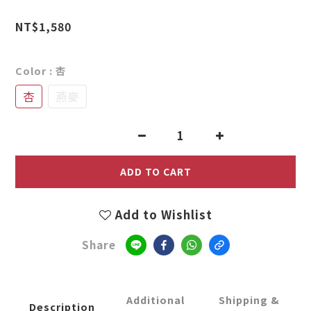
1
NT$1,580
0
Color
: 杏
杏
燕麥
ADD TO CART
Add to Wishlist
Share
Additional
Shipping &
Description