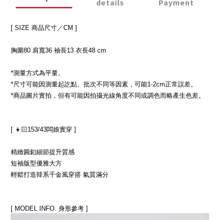
details
Payment
[ SIZE 商品尺寸／CM ]
胸圍80 肩寬36 袖長13 衣長48 cm
*測量方式為平量。
*尺寸可能因測量起訖點、批次不同等因素，可能1-2cm正常誤差。
*商品圖片實拍，但有可能因拍攝光線角度不同或調色而略產生色差。
[ 👧🏻153/43闆娘實穿 ]
精緻圓釦細節提升質感
短袖版型優雅大方
輕鬆打造韓系千金風穿搭 氣質滿分
[ MODEL INFO. 身形參考 ]