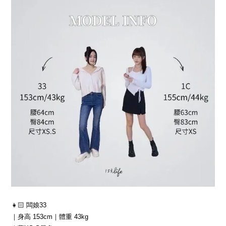
👧🏻 闆娘33
｜身高 153cm｜體重 43kg