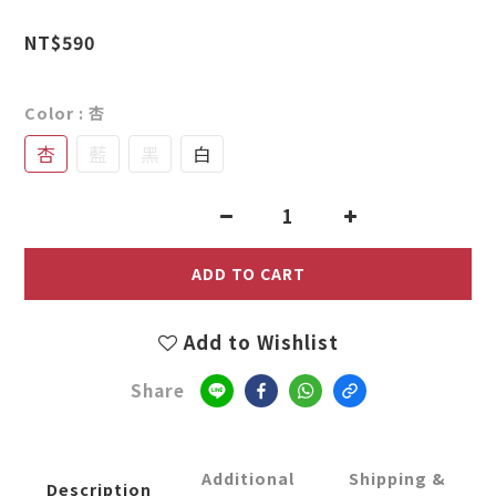
NT$590
Color
: 杏
杏
藍
黑
白
ADD TO CART
Add to Wishlist
Share
Additional
Shipping &
Description