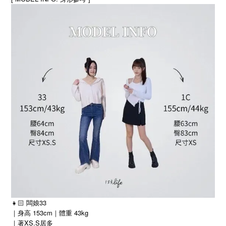
👧🏻 闆娘33
｜身高 153cm｜體重 43kg
｜著XS.S居多