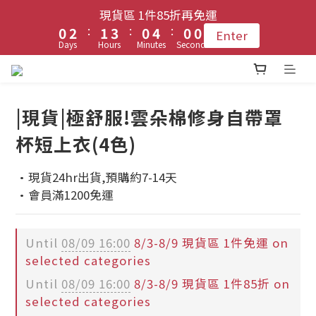
5
5
1
1
3
3
2
2
4
4
1
1
3
3
現貨區 1件85折再免運
現貨區 1件85折再免運
2
2
9
9
4
4
:
:
:
:
:
:
0
0
2
2
1
1
3
3
0
0
2
2
1
1
Enter
Enter
8
9
8
3
3
Days
Days
Hours
Hours
Minutes
Minutes
Seconds
Seconds
9
1
1
0
0
2
2
1
1
0
0
7
9
8
7
9
2
2
8
0
0
1
1
0
0
6
8
登入會員 !! 享免運優惠
7
9
6
8
1
1
7
0
0
9
5
7
6
8
5
7
0
0
6
|現貨|極舒服!雲朵棉修身自帶罩
8
4
6
5
7
4
6
5
7
每月3號 會員1件免運日🧚🏻‍♀️
杯短上衣(4色)
3
5
4
6
3
5
4
6
2
4
3
5
2
4
3
5
·現貨24hr出貨,預購約7-14天
1
3
2
4
1
3
現貨區 1件85折再免運
2
4
·會員滿1200免運
:
:
:
0
2
1
3
0
2
1
Enter
3
Days
Hours
Minutes
Seconds
1
0
2
1
0
2
0
1
0
Until
08/09 16:00
8/3-8/9 現貨區 1件免運 on
1
0
selected categories
0
Until
08/09 16:00
8/3-8/9 現貨區 1件85折 on
selected categories