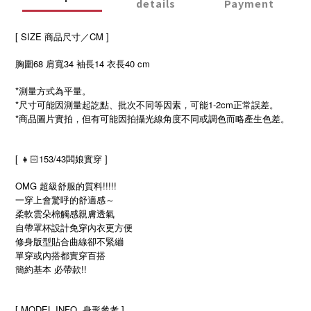
details
Payment
[ SIZE 商品尺寸／CM ]
胸圍68 肩寬34 袖長14 衣長40 cm
*測量方式為平量。
*尺寸可能因測量起訖點、批次不同等因素，可能1-2cm正常誤差。
*商品圖片實拍，但有可能因拍攝光線角度不同或調色而略產生色差。
[ 👧🏻153/43闆娘實穿 ]
OMG 超級舒服的質料!!!!!
一穿上會驚呼的舒適感～
柔軟雲朵棉觸感親膚透氣
自帶罩杯設計免穿內衣更方便
修身版型貼合曲線卻不緊繃
單穿或內搭都實穿百搭
簡約基本 必帶款!!
[ MODEL INFO. 身形參考 ]