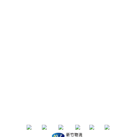
聯絡我們
IG/FB：
153life
email：153life.33@gmail.com
Service time：週一～週五 10:00-18:00
退換貨政策 | 條款及細則 | 2020 © 品牌名稱