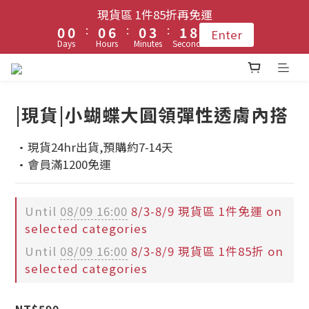
1
1
1
1
1
1
7
7
1
1
4
4
2
2
8
8
現貨區 1件85折再免運
現貨區 1件85折再免運
9
9
9
9
:
:
:
:
:
:
0
0
0
0
0
0
6
6
0
0
3
3
1
1
7
7
Enter
Enter
8
8
8
8
9
Days
Days
Hours
Hours
Minutes
Minutes
Seconds
Seconds
5
5
2
2
0
0
6
6
7
7
7
7
8
4
4
1
1
5
5
6
6
登入會員 !! 享免運優惠
6
6
9
7
3
3
0
0
4
4
5
5
5
5
8
6
2
2
3
3
|現貨|小蝴蝶大圓領彈性透膚內搭
4
4
4
4
7
5
1
1
2
2
每月3號 會員1件免運日🧚🏻‍♀️
3
3
3
9
3
6
4
0
0
1
1
·現貨24hr出貨,預購約7-14天
2
2
2
8
2
5
3
9
0
0
·會員滿1200免運
1
1
1
7
1
4
2
8
現貨區 1件85折再免運
:
:
:
0
0
0
6
0
3
1
7
Enter
Days
Hours
Minutes
Seconds
5
2
0
6
Until
08/09 16:00
8/3-8/9 現貨區 1件免運 on
selected categories
4
1
5
3
0
4
Until
08/09 16:00
8/3-8/9 現貨區 1件85折 on
2
3
selected categories
1
2
0
1
NT$590