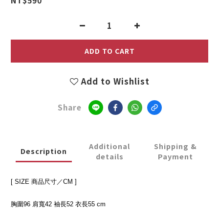
0
ADD TO CART
Add to Wishlist
Share
Additional
Shipping &
Description
details
Payment
[ SIZE 商品尺寸／CM ]
胸圍96 肩寬42 袖長52 衣長55 cm