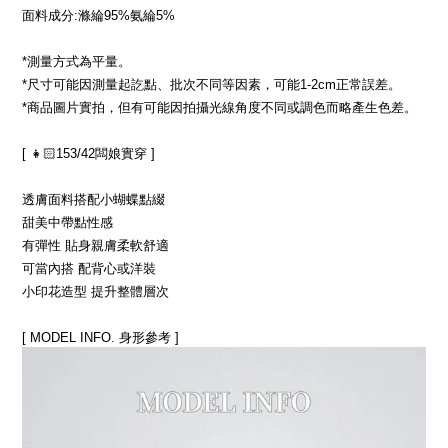
面料成分:滌綸95%氨綸5%
*測量方式為平量。
*尺寸可能因測量起訖點、批次不同等因素，可能1-2cm正常誤差。
*商品圖片實拍，但有可能因拍攝光線角度不同或調色而略產生色差。
[ 👧🏻153/42闆娘實穿 ]
透膚面料搭配小蝴蝶點綴
甜美中帶點性感
有彈性 貼身親膚柔軟舒適
可當內搭 配背心或洋裝
小印花造型 提升整體層次
[ MODEL INFO. 身形參考 ]