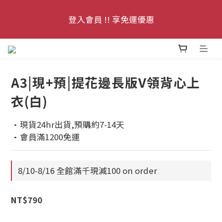
9
6
7
7
7
7
1
7
1
9
1
1
4
6
7
8/10-8/16 全館滿千現減100
8
5
6
登入會員 !! 享免運優惠
6
6
6
:
:
:
0
6
0
8
0
9
0
3
5
6
Enter
7
4
5
5
5
5
Days
Hours
Minutes
Seconds
5
7
8
2
4
5
6
3
4
4
4
4
4
6
7
1
3
4
5
每月3號 會員1件免運日🧚🏻‍♀️
2
3
9
3
3
3
3
5
6
0
2
3
4
1
2
8
2
2
2
2
4
5
1
2
A3|現+預|提花邊長版V領背心上
9
3
0
1
7
1
9
1
1
8/10-8/16 全館滿千現減100
1
3
4
0
1
8
2
衣(白)
:
:
:
0
6
0
8
0
9
0
Enter
0
2
3
0
7
Days
Hours
Minutes
Seconds
1
5
7
8
1
2
6
0
·現貨24hr出貨,預購約7-14天
4
6
7
0
1
5
·會員滿1200免運
3
5
6
0
4
2
4
5
3
1
3
4
8/10-8/16 全館滿千現減100 on order
2
0
2
3
1
1
2
NT$790
0
0
1
0