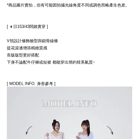
*商品圖片實拍，但有可能因拍攝光線角度不同或調色而略產生色差。
[ 👧🏻153/43闆娘實穿 ]
V領設計修飾臉型與鎖骨線條
提花滾邊增添精緻質感
長版版型更好搭配
下身不論配牛仔褲或短裙 都能穿出簡約韓系氣質~
[ MODEL INFO. 身形參考 ]