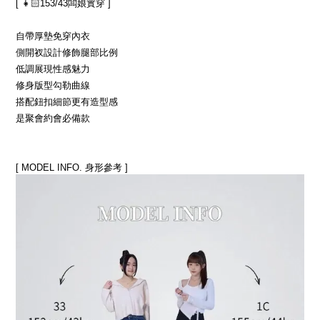
[ 👧🏻153/43闆娘實穿 ]
自帶厚墊免穿內衣
側開衩設計修飾腿部比例
低調展現性感魅力
修身版型勾勒曲線
搭配鈕扣細節更有造型感
是聚會約會必備款
[ MODEL INFO. 身形參考 ]