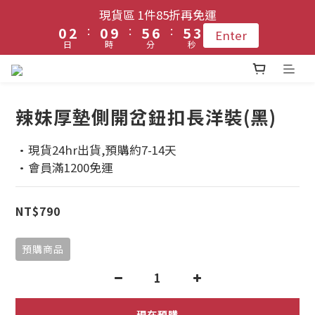
1
1
3
3
1
1
6
6
7
7
6
6
現貨區 1件85折再免運
現貨區 1件85折再免運
3
3
9
9
:
:
:
:
:
:
0
0
2
2
0
0
9
9
5
5
6
6
5
5
Enter
Enter
2
2
8
8
日
日
時
時
分
分
秒
秒
1
1
8
8
4
4
5
5
4
4
1
1
7
9
7
9
0
0
7
7
3
3
4
4
3
3
0
0
6
8
登入會員 !! 享免運優惠
6
8
6
6
2
2
3
3
2
2
5
7
5
7
5
5
1
1
2
2
1
1
辣妹厚墊側開岔鈕扣長洋裝(黑)
4
6
4
9
9
6
4
4
0
0
1
1
0
0
每月3號 會員1件免運日🧚🏻‍♀️
3
5
3
8
9
8
5
3
3
0
0
·現貨24hr出貨,預購約7-14天
2
4
2
7
8
7
4
2
2
·會員滿1200免運
1
3
1
6
7
6
現貨區 1件85折再免運
3
1
1
:
:
:
0
2
0
9
5
6
5
Enter
2
0
0
NT$790
日
時
分
秒
1
8
4
5
4
1
0
7
3
4
3
0
預購商品
6
2
3
2
5
1
2
1
4
0
1
0
3
0
現在預購