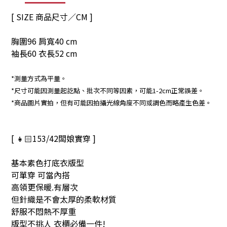
[ SIZE 商品尺寸／CM ]
胸圍96 肩寬40 cm
袖長60 衣長52 cm
*測量方式為平量。
*尺寸可能因測量起訖點、批次不同等因素，可能1-2cm正常誤差。
*商品圖片實拍，但有可能因拍攝光線角度不同或調色而略產生色差。
[ 👧🏻153/42闆娘實穿 ]
基本素色打底衣版型
可單穿 可當內搭
高領更保暖.有層次
但針織是不會太厚的柔軟材質
舒服不悶熱不厚重
版型不挑人 衣櫃必備一件!