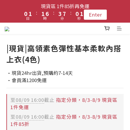
1
1
2
2
2
2
7
7
4
4
8
8
1
1
2
2
現貨區 1件85折再免運
現貨區 1件85折再免運
9
9
:
:
:
:
:
:
0
0
1
1
1
1
6
6
3
3
7
7
0
0
1
1
Enter
Enter
8
9
9
8
9
日
日
時
時
分
分
秒
秒
0
0
0
0
5
5
2
2
6
6
0
0
7
8
8
7
8
4
4
1
1
5
5
6
7
登入會員 !! 享免運優惠
7
9
6
7
3
3
0
0
4
4
5
6
6
8
5
6
2
2
3
3
|現貨|高領素色彈性基本柔軟內搭
4
5
5
7
4
5
1
1
2
2
每月3號 會員1件免運日🧚🏻‍♀️
上衣(4色)
3
4
4
9
6
3
4
0
0
1
1
2
3
3
8
5
9
2
3
0
0
·現貨24hr出貨,預購約7-14天
1
2
2
7
4
8
1
2
現貨區 1件85折再免運
·會員滿1200免運
:
:
:
0
1
1
6
3
7
0
1
Enter
日
時
分
秒
0
0
5
2
6
0
4
1
5
至
08/09 16:00
截止
指定分類，8/3-8/9 現貨區
3
0
4
1件免運
2
3
至
08/09 16:00
截止
指定分類，8/3-8/9 現貨區
1
2
1件85折
0
1