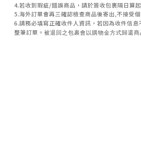
4.若收到瑕疵/錯誤商品，請於簽收包裹隔日算
5.海外訂單會再三確認檢查商品後寄出,不接受
6.請務必填寫正確收件人資訊，若因為收件信
整筆訂單。
被退回之包裹會以購物金方式歸還商品
關於我們
品牌介紹
顧客服務
會員制度
MEMBERSHIP