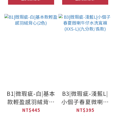
B1|微瑕疵-白|基本
B3|微瑕疵-淺藍L|
款輕盈感羽絨背心
小個子春夏微喇牛
(2色)
仔水洗寬褲(XXS-
NT$445
NT$395