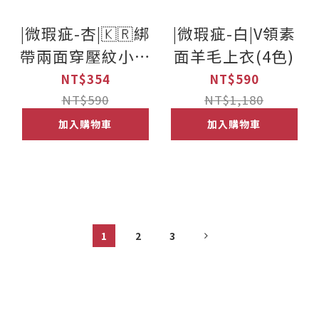
|微瑕疵-杏|🇰🇷綁
|微瑕疵-白|V領素
帶兩面穿壓紋小背
面羊毛上衣(4色)
心(4色)
NT$354
NT$590
NT$590
NT$1,180
加入購物車
加入購物車
1
2
3