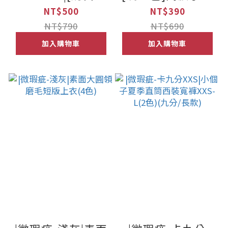
2.0]高腰小隻女生
女生牛仔寬褲 加小
NT$500
NT$390
牛仔寬褲 XXS-
碼xxs(9分款/落地
NT$790
NT$690
L(九分款/長款)
款)
加入購物車
加入購物車