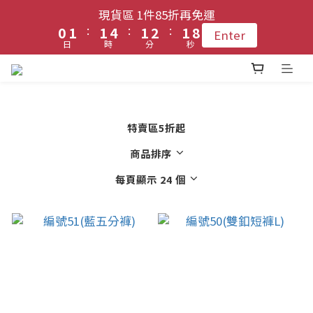
1
1
2
2
2
2
5
5
2
2
3
3
2
2
8
8
現貨區 1件85折再免運
現貨區 1件85折再免運
9
:
:
:
:
:
:
0
0
1
1
1
1
4
4
1
1
2
2
1
1
7
7
Enter
Enter
8
9
9
9
9
日
日
時
時
分
分
秒
秒
0
0
0
0
3
3
0
0
1
1
0
0
6
6
7
8
8
8
9
8
2
2
0
0
5
5
6
7
登入會員 !! 享免運優惠
7
7
8
7
1
1
4
4
5
6
6
9
6
7
6
0
0
3
3
4
5
5
8
5
6
5
2
2
特賣區5折起
每月3號 會員1件免運日🧚🏻‍♀️
3
4
4
7
4
5
4
1
1
商品排序
2
3
3
6
3
4
3
9
0
0
1
2
2
5
2
3
2
8
現貨區 1件85折再免運
每頁顯示 24 個
:
:
:
0
1
1
4
1
2
1
7
Enter
日
時
分
秒
0
0
3
0
1
0
6
2
0
5
1
4
0
3
2
1