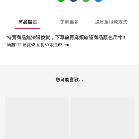
2
2
1
1
商品描述
了解更多
送貨及付款方式
0
0
特賣商品無法退換貨，下單前再麻煩確認商品顏色尺寸
‼️
胸圍112 肩寬52 袖長50 衣長63 cm
您可能喜歡...