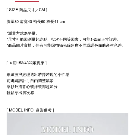
[ SIZE 商品尺寸／CM ]
胸圍80 肩寬40 袖長60 衣長41 cm
*測量方式為平量。
*尺寸可能因測量起訖點、批次不同等因素，可能1-2cm正常誤差。
*商品圖片實拍，但有可能因拍攝光線角度不同或調色而略產生色差。
[ 👧🏻153/43闆娘實穿 ]
細緻波浪紋理透出若隱若現的小性感
前綁繩設計可自由調整鬆緊
罩衫外搭背心或洋裝都超加分
輕鬆穿出層次感
[ MODEL INFO. 身形參考 ]