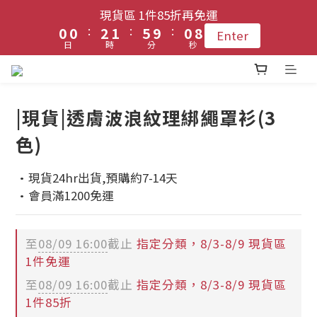
1
1
1
1
3
3
2
2
6
6
1
1
9
9
現貨區 1件85折再免運
現貨區 1件85折再免運
9
9
9
:
:
:
:
:
:
0
0
0
0
2
2
1
1
5
5
9
9
0
0
8
8
Enter
Enter
8
8
9
8
日
日
時
時
分
分
秒
秒
1
1
0
0
4
4
8
8
7
7
7
7
9
8
7
0
0
3
3
7
7
6
6
6
6
登入會員 !! 享免運優惠
8
7
6
2
2
6
6
5
5
5
5
7
6
5
1
1
5
5
4
4
|現貨|透膚波浪紋理綁繩罩衫(3
4
4
6
5
9
4
0
0
4
4
3
3
每月3號 會員1件免運日🧚🏻‍♀️
色)
3
3
5
4
8
3
3
3
2
2
2
2
4
3
7
2
2
2
1
1
·現貨24hr出貨,預購約7-14天
1
1
3
2
6
1
9
現貨區 1件85折再免運
1
1
0
0
·會員滿1200免運
:
:
:
0
0
2
1
5
9
0
8
Enter
0
0
日
時
分
秒
1
0
4
8
7
0
3
7
6
至
08/09 16:00
截止
指定分類，8/3-8/9 現貨區
2
6
5
1件免運
1
5
4
至
08/09 16:00
截止
指定分類，8/3-8/9 現貨區
0
4
3
1件85折
3
2