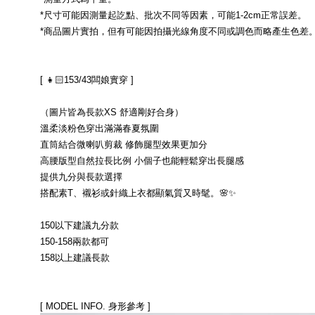
*尺寸可能因測量起訖點、批次不同等因素，可能1-2cm正常誤差。
*商品圖片實拍，但有可能因拍攝光線角度不同或調色而略產生色差
[ 👧🏻153/43闆娘實穿 ]
（圖片皆為長款XS 舒適剛好合身）
溫柔淡粉色穿出滿滿春夏氛圍
直筒結合微喇叭剪裁 修飾腿型效果更加分
高腰版型自然拉長比例 小個子也能輕鬆穿出長腿感
提供九分與長款選擇
搭配素T、襯衫或針織上衣都顯氣質又時髦。🌸✨
150以下建議九分款
150-158兩款都可
158以上建議長款
[ MODEL INFO. 身形參考 ]