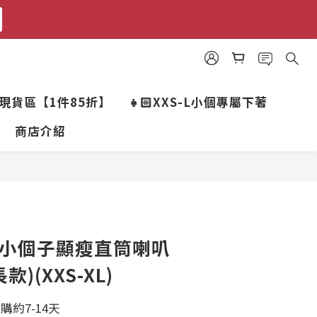
銷現貨區【1件85折】
👧🏻XXS-L小個專屬下著
商店介紹
粉小個子顯瘦直筒喇叭
)(XXS-XL)
購約7-14天