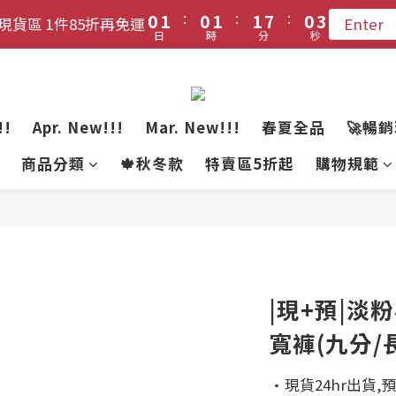
:
:
:
:
:
:
0
0
1
1
0
0
1
1
1
1
7
7
0
0
2
2
6
7
6
7
7
6
8
現貨區 1件85折再免運
現貨區 1件85折再免運
Enter
Enter
日
日
時
時
分
分
秒
秒
0
0
0
0
0
0
6
6
1
1
5
6
5
6
6
5
7
5
5
0
0
4
5
4
5
5
4
6
登入會員 !! 享免運優惠
4
4
3
4
3
4
4
3
5
3
3
2
3
2
3
3
9
2
4
每月3號 會員1件免運日🧚🏻‍♀️
!!
Apr. New!!!
Mar. New!!!
春夏全品
🚀暢
2
2
1
2
1
2
2
8
1
3
1
1
商品分類
🍁秋冬款
特賣區5折起
購物規範
:
:
:
0
1
0
1
1
7
0
2
現貨區 1件85折再免運
Enter
日
時
分
秒
0
0
0
0
0
6
1
5
0
4
3
2
|現+預|淡
1
0
寬褲(九分/長款
·現貨24hr出貨,預