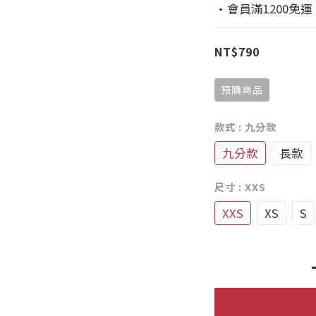
·會員滿1200免運
NT$790
預購商品
款式
: 九分款
九分款
長款
尺寸
: XXS
XXS
XS
S