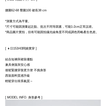
腰圍62-68 臀圍100 裙長38 cm
*測量方式為平量。
*尺寸可能因測量起訖點、批次不同等因素，可能1-2cm正常誤差。
*商品圖片實拍，但有可能因拍攝光線角度不同或調色而略產生色差。
[ 👧🏻153/43闆娘實穿 ]
結合短褲與裙裝優點
兼具俐落與安心感
後鬆緊腰穿脫更方便 不挑身形
西裝面料質感升級
輕鬆穿出韓系氣質～
[ MODEL INFO. 身形參考 ]