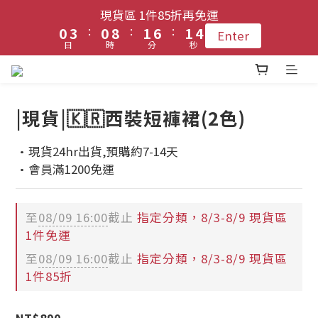
1
1
4
4
1
1
9
9
2
2
7
7
2
2
4
4
現貨區 1件85折再免運
現貨區 1件85折再免運
9
9
:
:
:
:
:
:
0
0
3
3
0
0
8
8
1
1
6
6
1
1
3
3
Enter
Enter
8
8
9
9
日
日
時
時
分
分
秒
秒
2
2
7
7
0
0
5
5
0
0
2
2
7
7
8
8
1
1
6
6
4
4
1
1
6
9
登入會員 !! 享免運優惠
6
7
7
9
0
0
5
5
3
3
0
0
5
8
5
6
6
8
4
4
2
2
|現貨|🇰🇷西裝短褲裙(2色)
4
7
4
5
5
7
3
3
1
1
每月3號 會員1件免運日🧚🏻‍♀️
3
6
3
4
9
4
6
2
2
0
0
·現貨24hr出貨,預購約7-14天
2
5
2
3
8
3
5
1
1
·會員滿1200免運
1
4
1
9
2
7
2
4
現貨區 1件85折再免運
0
0
:
:
:
0
3
0
8
1
6
1
3
Enter
日
時
分
秒
2
7
0
5
0
2
至
08/09 16:00
截止
指定分類，8/3-8/9 現貨區
1件免運
1
6
4
1
0
5
3
0
至
08/09 16:00
截止
指定分類，8/3-8/9 現貨區
4
2
1件85折
3
1
2
0
NT$890