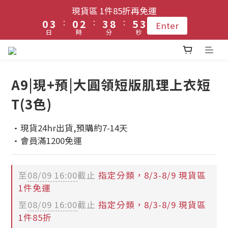
1
1
4
4
1
1
3
3
4
4
9
9
6
6
4
4
現貨區 1件85折再免運
現貨區 1件85折再免運
9
9
:
:
:
:
:
:
0
0
3
3
0
0
2
2
3
3
8
8
5
5
3
3
Enter
Enter
8
8
日
日
時
時
分
分
秒
秒
2
2
1
1
2
2
7
7
4
4
2
2
7
7
9
1
1
0
0
1
1
6
6
3
3
1
1
6
9
登入會員 !! 享免運優惠
6
8
9
9
0
0
0
0
5
5
2
2
0
0
5
8
5
7
8
8
4
4
1
1
A9|現+預|大圓領短版肌理上衣短
4
7
4
6
7
9
7
3
3
0
0
每月3號 會員1件免運日🧚🏻‍♀️
T(3色)
3
6
3
5
6
8
6
2
2
2
5
2
4
5
7
5
1
1
·現貨24hr出貨,預購約7-14天
1
4
1
3
4
9
6
4
現貨區 1件85折再免運
0
0
·會員滿1200免運
:
:
:
0
3
0
2
3
8
5
3
Enter
日
時
分
秒
2
1
2
7
4
2
1
0
1
6
3
1
至
08/09 16:00
截止
指定分類，8/3-8/9 現貨區
0
0
5
2
0
1件免運
4
1
至
08/09 16:00
截止
指定分類，8/3-8/9 現貨區
3
0
1件85折
2