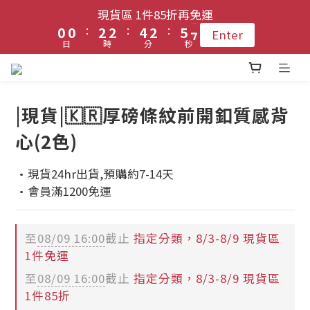
1
1
1
1
3
3
3
3
5
5
3
3
6
6
8
8
現貨區 1件85折再免運
現貨區 1件85折再免運
9
9
:
:
:
:
:
:
0
0
0
0
2
2
2
2
4
4
2
2
5
5
7
7
Enter
Enter
8
8
日
日
時
時
分
分
秒
秒
1
1
1
1
3
3
1
1
4
4
6
6
7
7
9
9
9
0
0
0
0
2
2
0
0
3
3
5
5
6
6
登入會員 !! 享免運優惠
8
8
8
1
1
2
2
4
4
5
5
7
7
9
7
0
0
1
1
3
3
|現貨|🇰🇷厚磅條紋前開釦質感背
4
4
6
6
8
6
9
0
0
2
2
每月3號 會員1件免運日🧚🏻‍♀️
心(2色)
3
3
5
5
7
5
8
1
1
2
2
4
4
6
4
7
9
0
0
·現貨24hr出貨,預購約7-14天
1
1
3
3
5
3
6
8
現貨區 1件85折再免運
·會員滿1200免運
:
:
:
0
0
2
2
4
2
5
7
Enter
日
時
分
秒
1
1
3
1
4
6
0
0
2
0
3
5
至
08/09 16:00
截止
指定分類，8/3-8/9 現貨區
1
2
4
1件免運
0
1
3
至
08/09 16:00
截止
指定分類，8/3-8/9 現貨區
0
2
1件85折
1