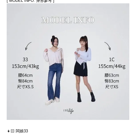
[ MODEL INFO. 身形參考 ]
👧🏻 闆娘33