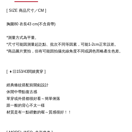
[ SIZE 商品尺寸／CM ]
胸圍80 衣長43 cm(不含肩帶)
*測量方式為平量。
*尺寸可能因測量起訖點、批次不同等因素，可能1-2cm正常誤差。
*商品圖片實拍，但有可能因拍攝光線角度不同或調色而略產生色差。
[ 👧🏻153/43闆娘實穿 ]
經典條紋搭配前開釦設計
休閒中帶點復古感
單穿或外搭都很好看～簡單俐落
跟一般的背心不太一樣
材質是有一點磅數的喔～質感很好！！