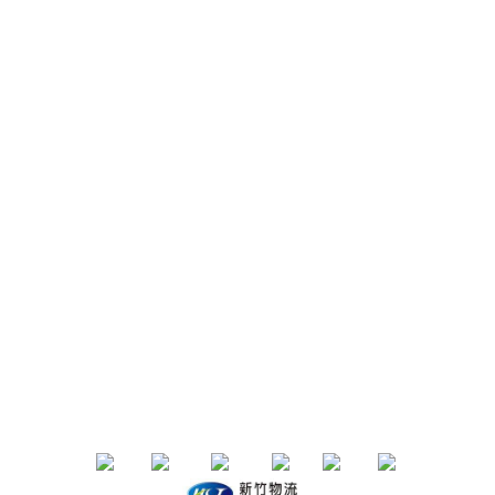
聯絡我們
IG/FB：
153life
email：153life.33@gmail.com
Service time：週一～週五 10:00-18:00
退換貨政策 | 條款及細則 | 2020 © 品牌名稱