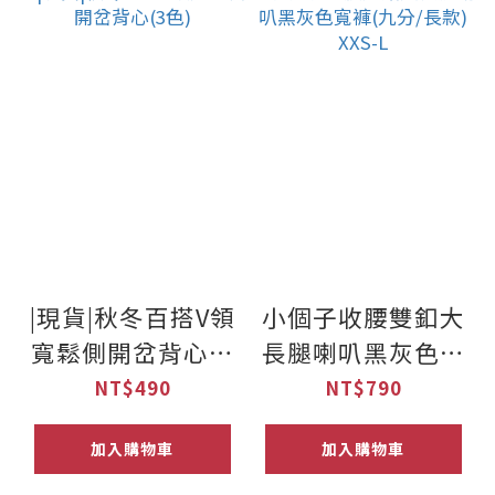
|現貨|秋冬百搭V領
小個子收腰雙釦大
寬鬆側開岔背心(3
長腿喇叭黑灰色寬
色)
褲(九分/長款)
NT$490
NT$790
XXS-L
加入購物車
加入購物車