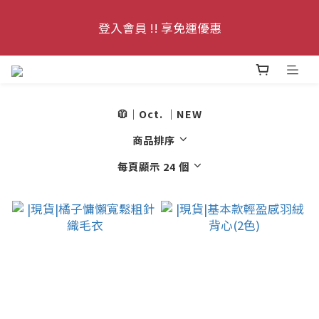
7
9
7
7
7
9
9
1
6
3
1
1
1
3
3
3
0
0
0
8/10-8/16 全館滿千現減100
6
登入會員 !! 享免運優惠
8
6
6
6
8
8
:
:
:
0
5
2
0
0
0
2
2
2
Enter
5
7
5
5
5
7
7
日
時
分
秒
4
1
1
1
1
4
9
6
4
4
4
6
6
3
0
0
0
0
每月3號 會員1件免運日🧚🏻‍♀️
3
8
5
3
3
3
5
5
2
2
7
4
2
2
2
4
4
1
🧥｜Oct. ｜NEW
1
6
3
1
1
1
3
3
8/10-8/16 全館滿千現減100
0
商品排序
:
:
:
0
5
2
0
0
0
2
2
Enter
日
時
分
秒
4
1
1
1
每頁顯示 24 個
3
0
0
0
2
1
0