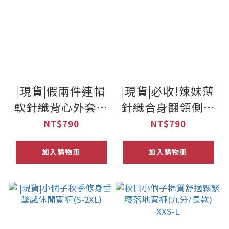
|現貨|假兩件連帽
|現貨|必收!辣妹薄
軟針織背心外套上
針織合身翻領側抓
衣(4色)
皺上衣(3色)
NT$790
NT$790
加入購物車
加入購物車